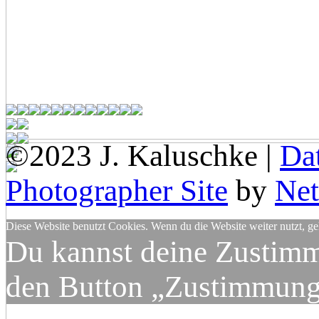
©2023 J. Kaluschke |
Da
Photographer Site
by
Net
Diese Website benutzt Cookies. Wenn du die Website weiter nutzt, g
Du kannst deine Zustimm
den Button „Zustimmung 